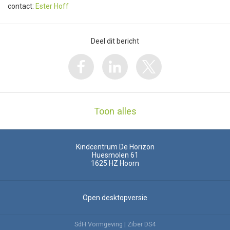
contact:
Ester Hoff
Deel dit bericht
Toon alles
Kindcentrum De Horizon
Huesmolen 61
1625 HZ
Hoorn
Open desktopversie
SdH Vormgeving |
Ziber DS4