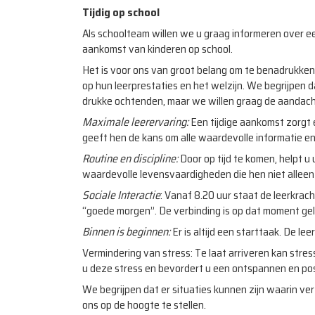
Tijdig op school
Als schoolteam willen we u graag informeren over een
aankomst van kinderen op school.
Het is voor ons van groot belang om te benadrukken
op hun leerprestaties en het welzijn. We begrijpen d
drukke ochtenden, maar we willen graag de aandacht
Maximale leerervaring:
Een tijdige aankomst zorgt 
geeft hen de kans om alle waardevolle informatie en
Routine en discipline:
Door op tijd te komen, helpt u 
waardevolle levensvaardigheden die hen niet alleen 
Sociale Interactie
: Vanaf 8.20 uur staat de leerkrac
“goede morgen”. De verbinding is op dat moment geleg
Binnen is beginnen:
Er is altijd een starttaak. De lee
Vermindering van stress: Te laat arriveren kan stres
u deze stress en bevordert u een ontspannen en pos
We begrijpen dat er situaties kunnen zijn waarin vert
ons op de hoogte te stellen.