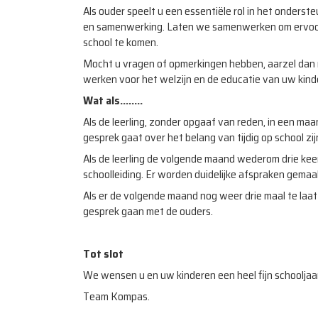
Als ouder speelt u een essentiële rol in het onders
en samenwerking. Laten we samenwerken om ervoor te
school te komen.
Mocht u vragen of opmerkingen hebben, aarzel dan n
werken voor het welzijn en de educatie van uw kin
Wat als........
Als de leerling, zonder opgaaf van reden, in een maa
gesprek gaat over het belang van tijdig op school zij
Als de leerling de volgende maand wederom drie keer
schoolleiding. Er worden duidelijke afspraken gemaa
Als er de volgende maand nog weer drie maal te laa
gesprek gaan met de ouders.
Tot slot
We wensen u en uw kinderen een heel fijn schooljaa
Team Kompas.