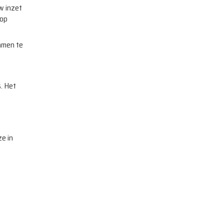
w inzet
 op
amen te
s. Het
e in