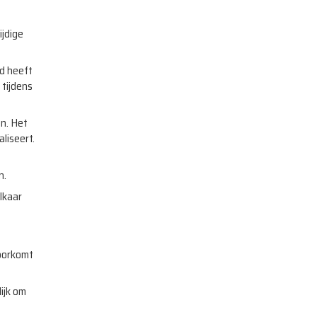
ijdige
ed heeft
 tijdens
en. Het
liseert.
n.
lkaar
voorkomt
ijk om