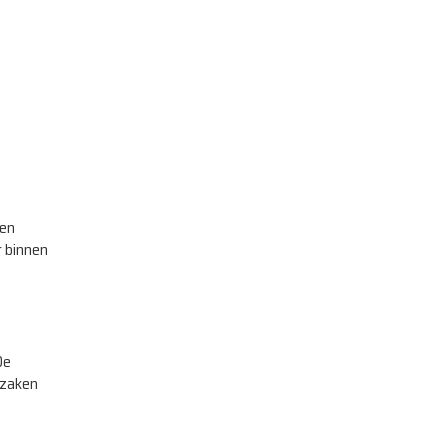
 en
r binnen
De
 zaken