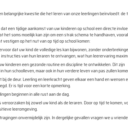
 belangrijke kwestie die het leren van onze leerlingen beïnvloedt: de t
 dat een tijdige aankomst van uw kinderen op school een directe invlo
at het soms moeilijk kan zijn om een strak schema te handhaven, vooral
 vestigen op het nut van op tijd op school komen:
ervoor dat uw kind de volledige les kan bijwonen, zonder onderbreking
 instructies van hun leraren te ontvangen, wat hun leerervaring maxima
uw kinderen een gezonde routine en discipline te ontwikkelen. Dit zijn
in hun schoolleven, maar ook in hun verdere leven van pas zullen kome
ht bij de deur. Leerling en leerkracht geven elkaar een hand en wensen e
d. Er is tijd voor een korte opmerking.
rlingen beginnen in alle rust aan de dag.
s veroorzaken bij zowel uw kind als de leraren. Door op tijd te komen, 
itieve leeromgeving.
ragingen onvermijdelijk zijn. In dergelijke gevallen vragen we u vriendel