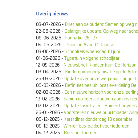
Overig nieuws
03-07-2026
-
Brief aan de ouders: Samen op weg n
22-06-2026
-
Belangrijke update: Op weg naar sch
08-06-2026
-
Formatie '26-'27
04-06-2026
-
Planning Avond4Daagse
03-06-2026
-
Schoolreis woensdag 10 juni
01-06-2026
-
Typetuin volgend schooljaar
12-05-2026
-
Nieuwsbrief Kindcentrum De Horizon
03-04-2026
-
Kinderopvangorganisatie op de Ark 
26-03-2026
-
Update over onze weg naar 1 august
09-03-2026
-
Definitief besluit locatieverdeling D
02-03-2026
-
Een nieuwe horizon voor onze leerlin
13-02-2026
-
Samen op koers: Bouwen aan ons nie
02-02-2026
-
Update fusietraject: Samen bouwen 
26-01-2026
-
Voorstellen nieuwe buurtmoeder Ange
09-12-2025
-
Kerstdiner donderdag 18 december
08-12-2025
-
Winterfeestpakket voor iedereen
04-12-2025
-
Brief bestuurder