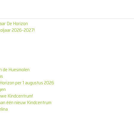
aar De Horizon
ooljaar 2026-2027!
en de Huesmolen
us
e Horizon per 1 augustus 2026
gen
uwe Kindcentrum!
aan één nieuw Kindcentrum
lina