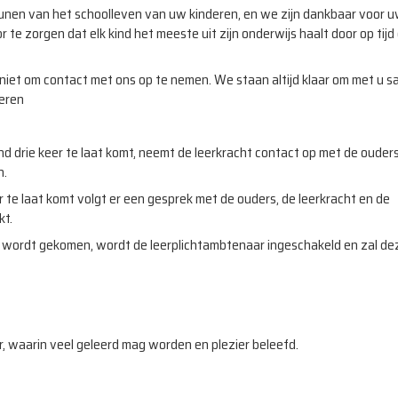
teunen van het schoolleven van uw kinderen, en we zijn dankbaar voor u
 zorgen dat elk kind het meeste uit zijn onderwijs haalt door op tijd
iet om contact met ons op te nemen. We staan altijd klaar om met u s
deren
nd drie keer te laat komt, neemt de leerkracht contact op met de ouder
n.
 te laat komt volgt er een gesprek met de ouders, de leerkracht en de
kt.
t wordt gekomen, wordt de leerplichtambtenaar ingeschakeld en zal dez
r, waarin veel geleerd mag worden en plezier beleefd.