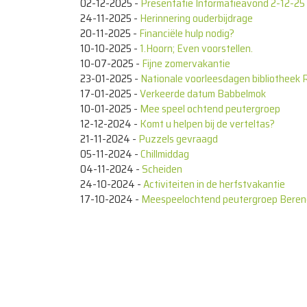
02-12-2025
-
Presentatie Informatieavond 2-12-25
24-11-2025
-
Herinnering ouderbijdrage
20-11-2025
-
Financiële hulp nodig?
10-10-2025
-
1.Hoorn; Even voorstellen.
10-07-2025
-
Fijne zomervakantie
23-01-2025
-
Nationale voorleesdagen bibliotheek 
17-01-2025
-
Verkeerde datum Babbelmok
10-01-2025
-
Mee speel ochtend peutergroep
12-12-2024
-
Komt u helpen bij de verteltas?
21-11-2024
-
Puzzels gevraagd
05-11-2024
-
Chillmiddag
04-11-2024
-
Scheiden
24-10-2024
-
Activiteiten in de herfstvakantie
17-10-2024
-
Meespeelochtend peutergroep Berend